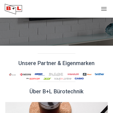
N
A
V
I
G
A
T
I
O
N
U
Unsere Partner & Eigenmarken
M
S
C
H
A
L
Über B+L Bürotechnik
T
E
N